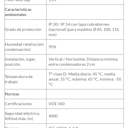
Características
ambientales
IP 20 / IP 54 con tapa cubrebornes
Grado de protección
(opcional) (para modelos Ø 85, 100, 116
mm)
Humedad relativa (sin
95%
condensación)
Instalación, lugar,
Vertical / Horizontal. Distancia mínima
posición.
entre condensadores 2 cm
T° clase D: Media diaria: 45 °C, media
Temperatura de
anual: 35 °C, máxima: 65 °C, mínima: -50
trabajo
°C
Normas
Certificaciones
VDE 560
Seguridad eléctrica,
4000
Altitud máx. (m)