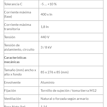
Tolerancia C
-5 … +10 %
Corriente máxima
400 x In
(fase)
Corriente máxima
1,8 In
transitoria
Tensión
440 V
Tensión de
3 / 8 kV
aislamiento, circuito
Características
mecánicas
Tamaño (mm) ancho x
85 x 276 x 85 (mm)
alto x fondo
Envolvente
Aluminio
Fijación
Tornillo de sujeción / toma tierra M12
Ventilación
Natural o forzada según armario
Peso Neto (kg)
1,14