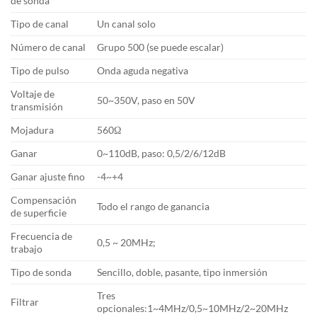
de sonda
Tipo de canal
Un canal solo
Número de canal
Grupo 500 (se puede escalar)
Tipo de pulso
Onda aguda negativa
Voltaje de
50~350V, paso en 50V
transmisión
Mojadura
560Ω
Ganar
0~110dB, paso: 0,5/2/6/12dB
Ganar ajuste fino
-4~+4
Compensación
Todo el rango de ganancia
de superficie
Frecuencia de
0,5 ~ 20MHz;
trabajo
Tipo de sonda
Sencillo, doble, pasante, tipo inmersión
Tres
Filtrar
opcionales:1~4MHz/0,5~10MHz/2~20MHz