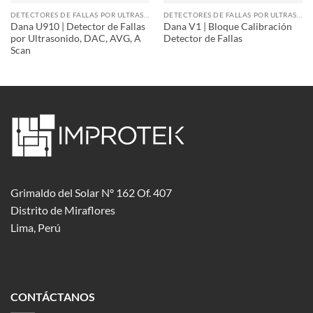
DETECTORES DE FALLAS POR ULTRASONIDO Y PHASED ARRAY
DETECTORES DE FALLAS POR ULTRASONIDO Y PHASED ARRAY
Dana U910 | Detector de Fallas
Dana V1 | Bloque Calibración
por Ultrasonido, DAC, AVG, A
Detector de Fallas
Scan
Grimaldo del Solar Nº 162 Of. 407
Distrito de Miraflores
Lima, Perú
CONTÁCTANOS