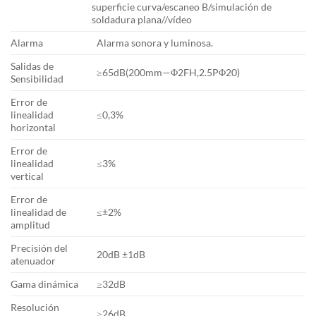
superficie curva/escaneo B/simulación de
soldadura plana//vídeo
Alarma
Alarma sonora y luminosa.
Salidas de
≥65dB(200mm—Φ2FH,2.5PΦ20)
Sensibilidad
Error de
linealidad
≤0,3%
horizontal
Error de
linealidad
≤3%
vertical
Error de
linealidad de
≤±2%
amplitud
Precisión del
20dB ±1dB
atenuador
Gama dinámica
≥32dB
Resolución
≥26dB