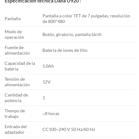
Especificación técnica Dana U920 :
Pantalla a color TFT de 7 pulgadas, resolución
Pantalla
de 800*480
Modo de
Botón, giratorio, pantalla táctil
operación
Fuente de
Batería de iones de litio
alimentación
Capacidad de la
5.0Ah
batería
Tensión de
12V
alimentación
Cantidad de
1
potencia
Tiempo de
≥8 horas
trabajo
Entrada del
CC100~240 V 50 Hz/60 Hz
adaptador