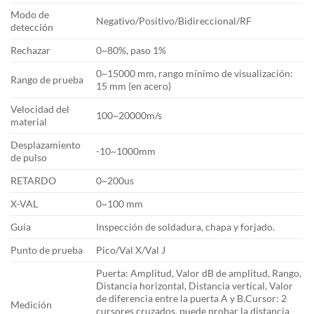
Modo de
Negativo/Positivo/Bidireccional/RF
detección
Rechazar
0~80%, paso 1%
0~15000 mm, rango mínimo de visualización:
Rango de prueba
15 mm (en acero)
Velocidad del
100~20000m/s
material
Desplazamiento
-10~1000mm
de pulso
RETARDO
0~200us
X-VAL
0~100 mm
Guía
Inspección de soldadura, chapa y forjado.
Punto de prueba
Pico/Val X/Val J
Puerta: Amplitud, Valor dB de amplitud, Rango,
Distancia horizontal, Distancia vertical, Valor
de diferencia entre la puerta A y B.Cursor: 2
Medición
cursores cruzados, puede probar la distancia