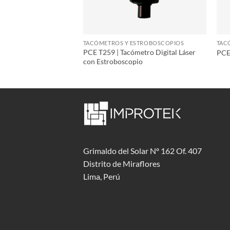
ESTROBOSCOPIOS
TACÓMETROS Y ESTROBOSCOPIOS
TAC
PCE T259 | Tacómetro Digital Láser
Tacómetro
PCE
con Estroboscopio
Grimaldo del Solar Nº 162 Of. 407
Distrito de Miraflores
Lima, Perú