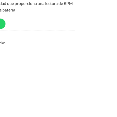
lidad que proporciona una lectura de RPM
a batería
p
pios