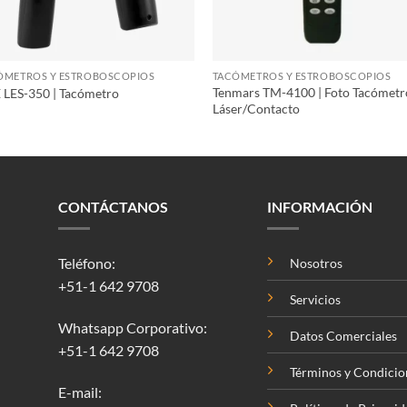
ÓMETROS Y ESTROBOSCOPIOS
TACÓMETROS Y ESTROBOSCOPIOS
Tenmars TM-4100 | Foto Tacómetr
 LES-350 | Tacómetro
Láser/Contacto
CONTÁCTANOS
INFORMACIÓN
Teléfono:
Nosotros
+51-1 642 9708
Servicios
Whatsapp Corporativo:
Datos Comerciales
+51-1 642 9708
Términos y Condicio
E-mail: