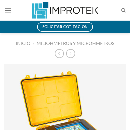
Saltar
al
contenido
SOLICITAR COTIZACIÓN
INICIO
/
MILIOHMETROS Y MICROHMETROS