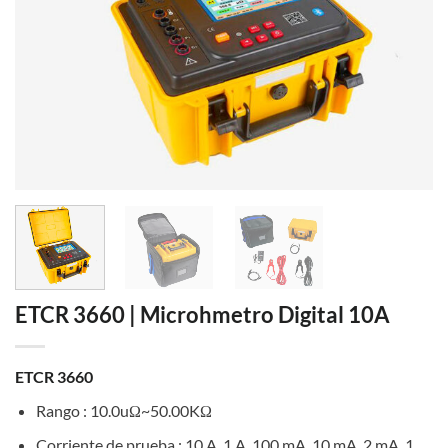
ETCR 3660 | Microhmetro Digital 10A
ETCR 3660
Rango : 10.0uΩ~50.00KΩ
Corriente de prueba : 10 A, 1 A, 100 mA, 10 mA, 2 mA, 1