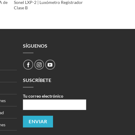
A de
Sonel LXP-2 | Luxómetro Registrador
Clase B
SÍGUENOS
SUSCRÍBETE
Tu correo electrónico
nes
dad
nes