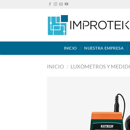
Saltar
al
contenido
INICIO
NUESTRA EMPRESA
INICIO
/
LUXÓMETROS Y MEDID