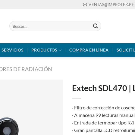
VENTAS@IMPROTEK.PE
Buscar
por:
SERVICIOS
PRODUCTOS
COMPRA EN LÍNEA
SOLICIT
ORES DE RADIACIÓN
Extech SDL470 |
· Filtro de corrección de cosen
· Almacena 99 lecturas manua
· Entrada de termopar tipo K/
· Gran pantalla LCD retroilum