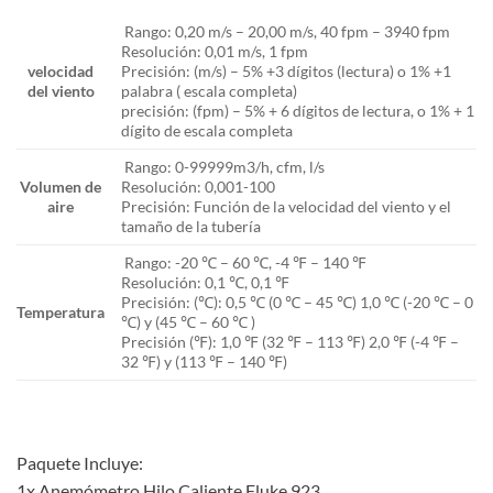
Rango: 0,20 m/s – 20,00 m/s, 40 fpm – 3940 fpm
Resolución: 0,01 m/s, 1 fpm
velocidad
Precisión: (m/s) – 5% +3 dígitos (lectura) o 1% +1
del viento
palabra ( escala completa)
precisión: (fpm) – 5% + 6 dígitos de lectura, o 1% + 1
dígito de escala completa
Rango: 0-99999m3/h, cfm, l/s
Volumen de
Resolución: 0,001-100
aire
Precisión: Función de la velocidad del viento y el
tamaño de la tubería
Rango: -20 ℃ – 60 ℃, -4 ℉ – 140 ℉
Resolución: 0,1 ℃, 0,1 ℉
Precisión: (℃): 0,5 ℃ (0 ℃ – 45 ℃) 1,0 ℃ (-20 ℃ – 0
Temperatura
℃) y (45 ℃ – 60 ℃ )
Precisión (℉): 1,0 ℉ (32 ℉ – 113 ℉) 2,0 ℉ (-4 ℉ –
32 ℉) y (113 ℉ – 140 ℉)
Paquete Incluye:
1x Anemómetro Hilo Caliente Fluke 923