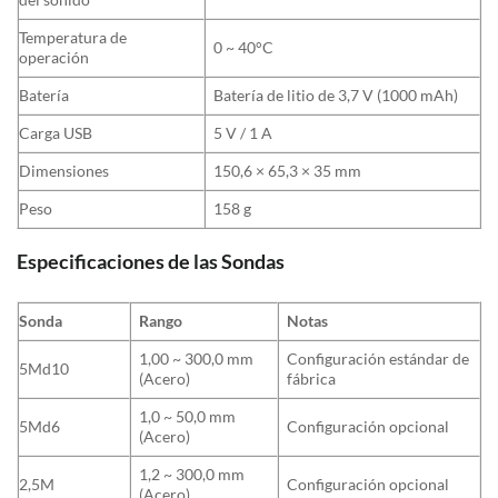
Temperatura de
0 ~ 40°C
operación
Batería
Batería de litio de 3,7 V (1000 mAh)
Carga USB
5 V / 1 A
Dimensiones
150,6 × 65,3 × 35 mm
Peso
158 g
Especificaciones de las Sondas
Sonda
Rango
Notas
1,00 ~ 300,0 mm
Configuración estándar de
5Md10
(Acero)
fábrica
1,0 ~ 50,0 mm
5Md6
Configuración opcional
(Acero)
1,2 ~ 300,0 mm
2,5M
Configuración opcional
(Acero)