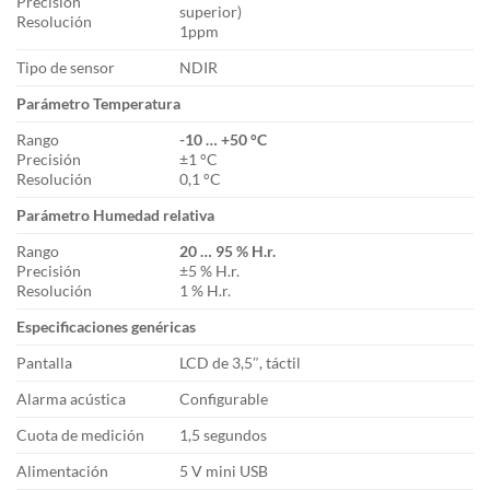
Precisión
superior)
Resolución
1ppm
Tipo de sensor
NDIR
Parámetro Temperatura
Rango
-10 … +50 °C
Precisión
±1 °C
Resolución
0,1 °C
Parámetro Humedad relativa
Rango
20 … 95 % H.r.
Precisión
±5 % H.r.
Resolución
1 % H.r.
Especificaciones genéricas
Pantalla
LCD de 3,5″, táctil
Alarma acústica
Configurable
Cuota de medición
1,5 segundos
Alimentación
5 V mini USB