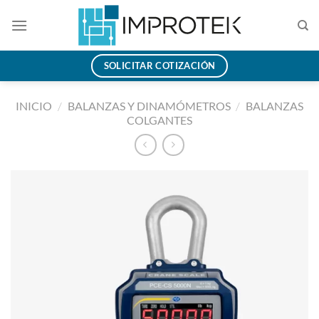
Saltar
al
contenido
SOLICITAR COTIZACIÓN
INICIO
/
BALANZAS Y DINAMÓMETROS
/
BALANZAS
COLGANTES