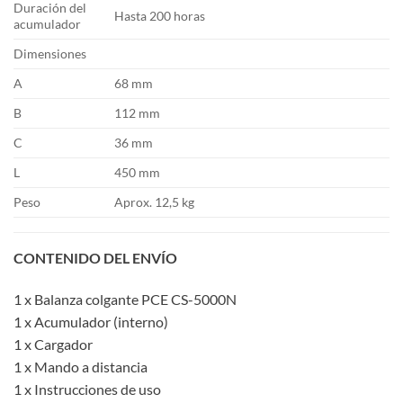
Duración del
Hasta 200 horas
acumulador
Dimensiones
A
68 mm
B
112 mm
C
36 mm
L
450 mm
Peso
Aprox. 12,5 kg
CONTENIDO DEL ENVÍO
1 x Balanza colgante PCE CS-5000N
1 x Acumulador (interno)
1 x Cargador
1 x Mando a distancia
1 x Instrucciones de uso