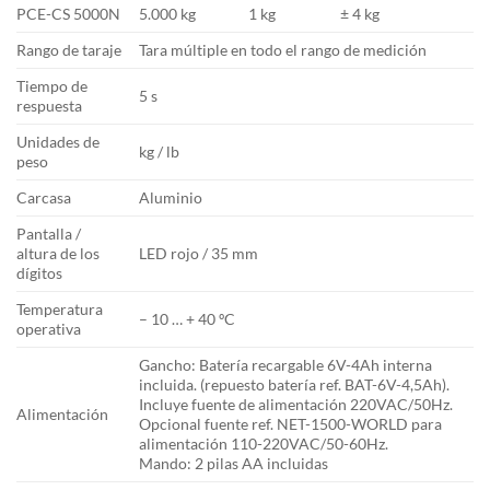
PCE-CS 5000N
5.000 kg
1 kg
± 4 kg
Rango de taraje
Tara múltiple en todo el rango de medición
Tiempo de
5 s
respuesta
Unidades de
kg / lb
peso
Carcasa
Aluminio
Pantalla /
altura de los
LED rojo / 35 mm
dígitos
Temperatura
– 10 … + 40 ºC
operativa
Gancho: Batería recargable 6V-4Ah interna
incluida. (repuesto batería ref. BAT-6V-4,5Ah).
Incluye fuente de alimentación 220VAC/50Hz.
Alimentación
Opcional fuente ref. NET-1500-WORLD para
alimentación 110-220VAC/50-60Hz.
Mando: 2 pilas AA incluidas