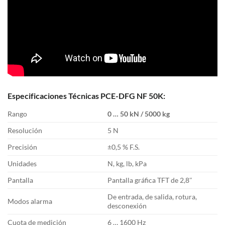
Especificaciones Técnicas PCE-DFG NF 50K:
Rango
0 … 50 kN / 5000 kg
Resolución
5 N
Precisión
±0,5 % F.S.
Unidades
N, kg, lb, kPa
Pantalla
Pantalla gráfica TFT de 2,8″
De entrada, de salida, rotura,
Modos alarma
desconexión
Cuota de medición
6 … 1600 Hz