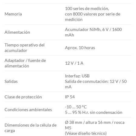
100 series de medición,
Memoria
con 8000 valores por serie de
medición
Acumulador NiMh, 6 V / 1600
Alimentación
mAh
Tiempo operativo del
Aprox. 10 horas
acumulador
Adaptador / fuente de
12 V / 1 A
alimentación
Interfaz: USB
Salidas
Salida de conmutación: 12 V / 50
mA
Clase de protección
IP 54
-10 … 50 °C
Condiciones ambientales
5 … 95 % H.r. sin condensación
Ø 38 mm / altura 16 mm / rosca
Dimensiones de la célula de
M5
carga
(Véase diseño técnico)