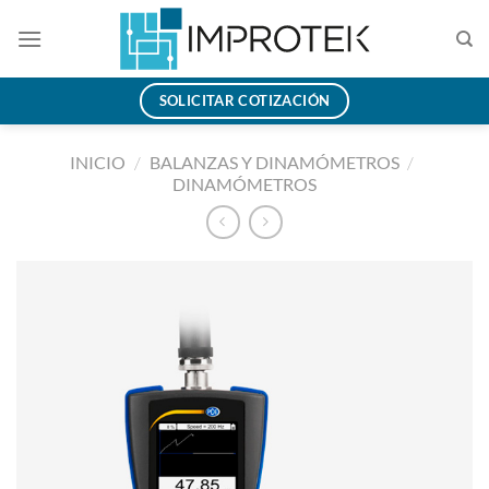
Saltar
al
contenido
SOLICITAR COTIZACIÓN
INICIO
/
BALANZAS Y DINAMÓMETROS
/
DINAMÓMETROS