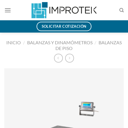
Saltar
al
contenido
SOLICITAR COTIZACIÓN
INICIO
/
BALANZAS Y DINAMÓMETROS
/
BALANZAS
DE PISO