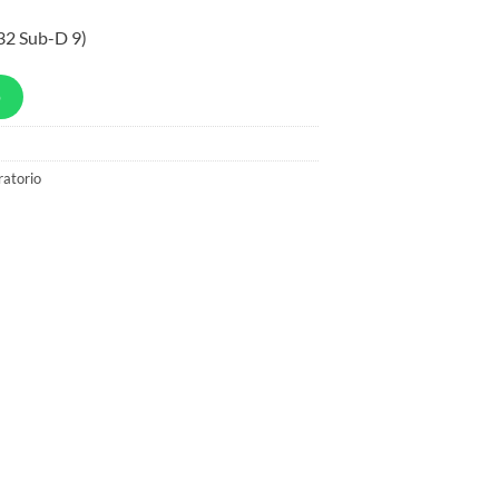
32 Sub-D 9)
p
ratorio