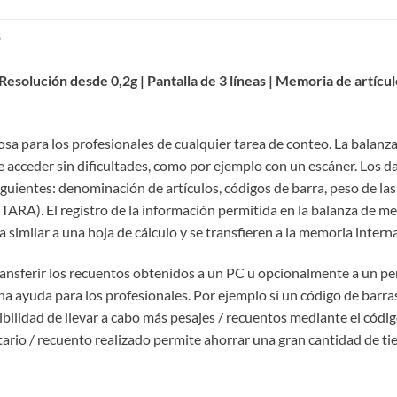
S
Resolución desde 0,2g | Pantalla de 3 líneas | Memoria de artícu
osa para los profesionales de cualquier tarea de conteo. La balan
e acceder sin dificultades, como por ejemplo con un escáner. Los d
guientes: denominación de artículos, códigos de barra, peso de la
 (TARA). El registro de la información permitida en la balanza de me
 similar a una hoja de cálculo y se transfieren a la memoria intern
ransferir los recuentos obtenidos a un PC u opcionalmente a un pe
na ayuda para los profesionales. Por ejemplo si un código de barra
sibilidad de llevar a cabo más pesajes / recuentos mediante el códig
ntario / recuento realizado permite ahorrar una gran cantidad de ti