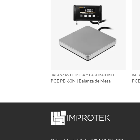
SA Y LABORATORIO
BALANZAS DE MESA Y LABORATORIO
BAL
alanza de Mesa
PCE PB-60N | Balanza de Mesa
PCE
ómica 210 g