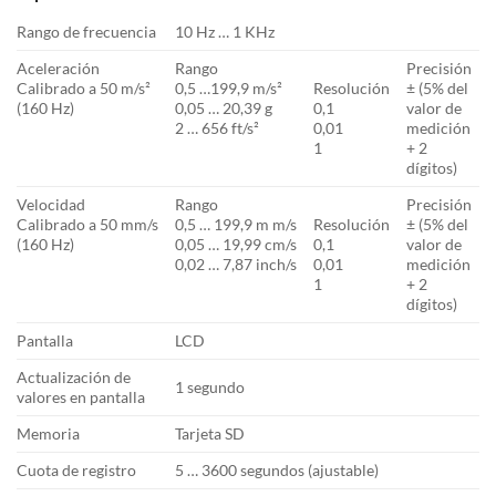
Rango de frecuencia
10 Hz … 1 KHz
Aceleración
Rango
Precisión
Calibrado a 50 m/s²
0,5 …199,9 m/s²
Resolución
± (5% del
(160 Hz)
0,05 … 20,39 g
0,1
valor de
2 … 656 ft/s²
0,01
medición
1
+ 2
dígitos)
Velocidad
Rango
Precisión
Calibrado a 50 mm/s
0,5 … 199,9 m m/s
Resolución
± (5% del
(160 Hz)
0,05 … 19,99 cm/s
0,1
valor de
0,02 … 7,87 inch/s
0,01
medición
1
+ 2
dígitos)
Pantalla
LCD
Actualización de
1 segundo
valores en pantalla
Memoria
Tarjeta SD
Cuota de registro
5 … 3600 segundos (ajustable)