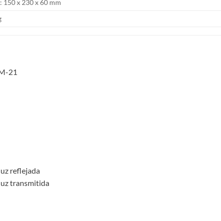
: 150 x 230 x 60 mm
g
VM-21
uz reflejada
luz transmitida