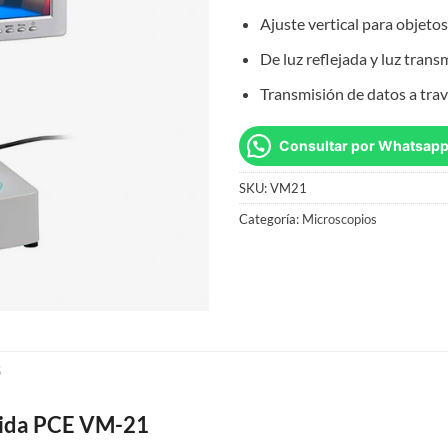
Ajuste vertical para objet
De luz reflejada y luz trans
Transmisión de datos a tra
Consultar por Whatsap
SKU:
VM21
Categoría:
Microscopios
S
tida PCE VM-21