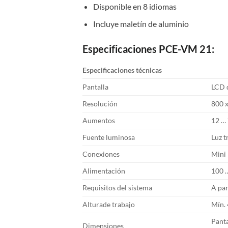
Disponible en 8 idiomas
Incluye maletín de aluminio
Especificaciones PCE-VM 21:
Especificaciones técnicas
Pantalla
LCD d
Resolución
800 x
Aumentos
12 …
Fuente luminosa
Luz t
Conexiones
Mini 
Alimentación
100 
Requisitos del sistema
A pa
Alturade trabajo
Mín.
Panta
Dimensiones