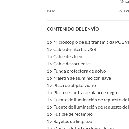
Mesa
Peso
6,0 k
CONTENIDO DEL ENVÍO
1 x Microscopio de luz transmitida PCE 
1 x Cable de interfaz USB
1 x Cable de video
1 x Cable de corriente
1 x Funda protectora de polvo
1 x Maletín de aluminio con llave
1 x Placa de objeto vidrio
1 x Placa de contraste blanco / negro
1 x Fuente de iluminación de repuesto de l
1 x Fuente de iluminación de repuesto de 
1 x Fusible de recambio
1 x Bayetas de limpieza
1 x Manual de instrucciones de uso