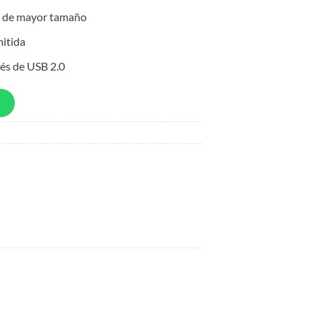
os de mayor tamaño
mitida
vés de USB 2.0
p