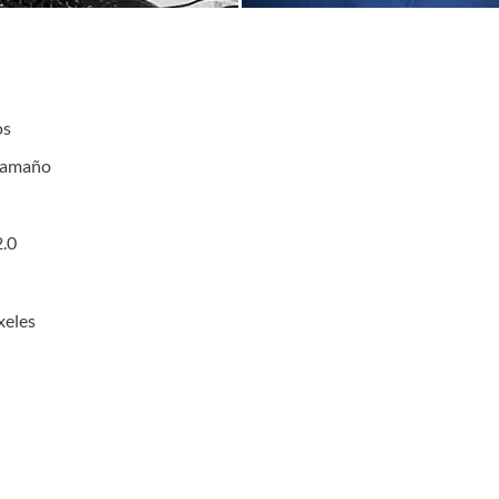
os
 tamaño
2.0
xeles