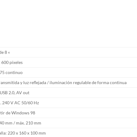
e 8 «
 600 píxeles
 75 continuo
ransmitida y luz reflejada / iluminación regulable de forma continua
USB 2.0, AV out
… 240 V AC 50/60 Hz
rtir de Windows 98
 40 mm / máx. 210 mm
lla: 220 x 160 x 100 mm