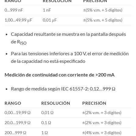
RANGO
RESOLUCIÓN
PRECISIÓN
0…999 nF
1 nF
±(5% v.m. + 5 dígitos)
1,00…49,99 μF
0,01 μF
±(5% v.m. + 5 dígitos)
Capacidad resultante se muestra en la pantalla después
de R
ISO
Para las tensiones inferiores a 100 V, el error de medición
de la capacidad no está especificado
Medición de continuidad con corriente de >200 mA
Rango de medida según IEC 61557-2: 0,12…999 Ω
RANGO
RESOLUCIÓN
PRECISIÓN
0,00…19,99 Ω
0,01 Ω
±(2% v.m. + 3 dígitos)
20,0…199,9 Ω
0,1 Ω
±(2% v.m. + 3 dígitos)
200…999 Ω
1 Ω
±(4% v.m. + 3 dígitos)