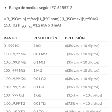
Rango de medida según IEC 61557-2
\(R_{ISOmin} =\frac{U_{ISOnom} }{I_{ISOmax}}\)
=50 kΩ…
15,0 TΩ (I
=1,2 mA o 3 mA)
ISOmax
RANGO
RESOLUCIÓN
PRECISIÓN
0…999 kΩ
1 kΩ
±(3% v.m. + 10 dígitos)
1,00…9,99 MΩ
0,01 MΩ
±(3% v.m. + 10 dígitos)
10,0…99,9 MΩ
0,1 MΩ
±(3% v.m. + 10 dígitos)
100…999 MΩ
1 MΩ
±(3% v.m. + 10 dígitos)
1,00…9,99 GΩ
0,01 GΩ
±(3% v.m. + 10 dígitos)
10,0…99,9 GΩ
0,1 GΩ
±(3% v.m. + 10 dígitos)
100…999 GΩ
1 GΩ
±(3,5% v.m. + 10 dígitos)
1,00…9,99 TΩ
0,01 TΩ
±(7,5% v.m. + 10 dígitos)
10,0…15,0 TΩ
0,1 TΩ
±(10% v.m. + 10 dígitos)