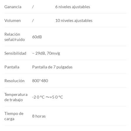
Ganancia
/
6 niveles ajustables
Volumen
/
10 niveles ajustables
Relación
60dB
señal/ruido
Sensibilidad
– 29dB, 70mv/g
Pantalla
Pantalla de 7 pulgadas
Resolución
800*480
Temperatura
-2 0 °C 〜+5 0 °C
de trabajo
Tiempo de
8 horas
carga