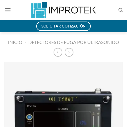
Saltar
al
contenido
SOLICITAR COTIZACIÓN
INICIO
/
DETECTORES DE FUGA POR ULTRASONIDO