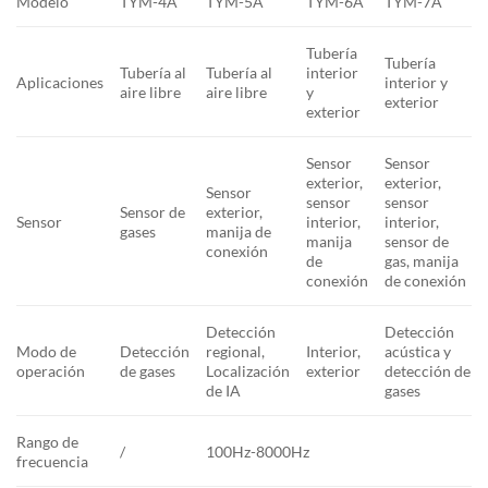
Modelo
TYM-4A
TYM-5A
TYM-6A
TYM-7A
Tubería
Tubería
Tubería al
Tubería al
interior
Aplicaciones
interior y
aire libre
aire libre
y
exterior
exterior
Sensor
Sensor
exterior,
exterior,
Sensor
sensor
sensor
Sensor de
exterior,
Sensor
interior,
interior,
gases
manija de
manija
sensor de
conexión
de
gas, manija
conexión
de conexión
Detección
Detección
Modo de
Detección
regional,
Interior,
acústica y
operación
de gases
Localización
exterior
detección de
de IA
gases
Rango de
/
100Hz-8000Hz
frecuencia