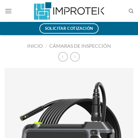
Saltar
al
contenido
SOLICITAR COTIZACIÓN
INICIO
/
CÁMARAS DE INSPECCIÓN