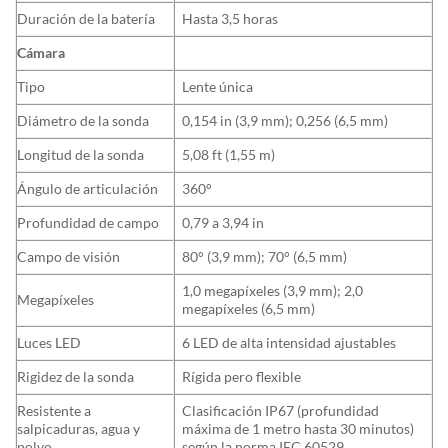
Duración de la batería
Hasta 3,5 horas
Cámara
Tipo
Lente única
Diámetro de la sonda
0,154 in (3,9 mm); 0,256 (6,5 mm)
Longitud de la sonda
5,08 ft (1,55 m)
Ángulo de articulación
360°
Profundidad de campo
0,79 a 3,94 in
Campo de visión
80° (3,9 mm); 70° (6,5 mm)
1,0 megapíxeles (3,9 mm); 2,0
Megapíxeles
megapíxeles (6,5 mm)
Luces LED
6 LED de alta intensidad ajustables
Rigidez de la sonda
Rígida pero flexible
Resistente a
Clasificación IP67 (profundidad
salpicaduras, agua y
máxima de 1 metro hasta 30 minutos)
polvo
según la norma IEC 60529