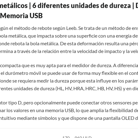
tálicos | 6 diferentes unidades de dureza | 
| Memoria USB
ún el método de rebote según Leeb. Se trata de un método de ens
la metálica, que impacta sobre una superficie con una energía d
onde rebota la bola metálica. De esta deformación resulta una pérd
rmina a través de la relación entre la velocidad de impacto y la ve
 compacta que es muy apta para el medidor de dureza. A diferencia
l durómetro móvil se puede usar de forma muy flexible en el contr
donde se requiera medir la dureza porque esta influye en los pará
entes unidades de dureza (HL, HV, HRA, HRC, HB, HV, HS) y en diez
tor tipo D, pero opcionalmente puede conectar otros sensores per
r los valores en una memoria USB, lo que amplia la flexibilidad de
intuitivo mediante símbolos y que dispone de una pantalla OLED de
170 … 960 HLD