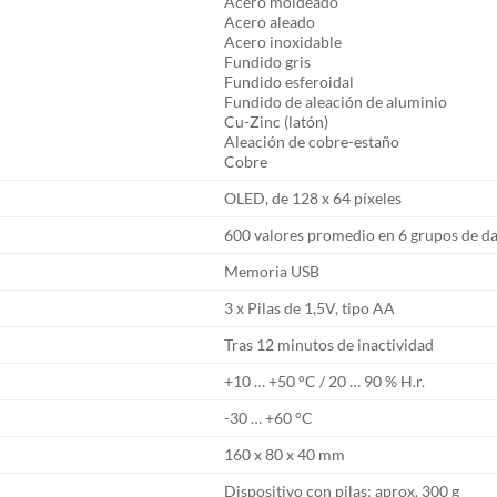
Acero moldeado
Acero aleado
Acero inoxidable
Fundido gris
Fundido esferoidal
Fundido de aleación de aluminio
Cu-Zinc (latón)
Aleación de cobre-estaño
Cobre
OLED, de 128 x 64 píxeles
600 valores promedio en 6 grupos de d
Memoria USB
3 x Pilas de 1,5V, tipo AA
Tras 12 minutos de inactividad
+10 … +50 °C / 20 … 90 % H.r.
-30 … +60 °C
160 x 80 x 40 mm
Dispositivo con pilas: aprox. 300 g