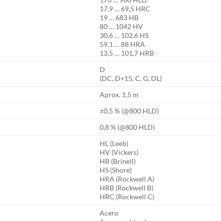
17,9 … 69,5 HRC
19 … 683 HB
80 … 1042 HV
30,6 … 102,6 HS
59,1 … 88 HRA
13,5 … 101,7 HRB
D
(DC, D+15, C, G, DL)
Aprox. 1,5 m
±0,5 % (@800 HLD)
0,8 % (@800 HLD)
HL (Leeb)
HV (Vickers)
HB (Brinell)
HS (Shore)
HRA (Rockwell A)
HRB (Rockwell B)
HRC (Rockwell C)
Acero