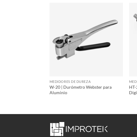
DUREZA
MEDIDORES DE DUREZA
MED
W-20 | Durómetro Webster para
HT-2
rómetro
Aluminio
Digi