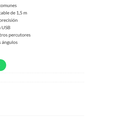
 comunes
cable de 1,5 m
precisión
a USB
tros percutores
s ángulos
p