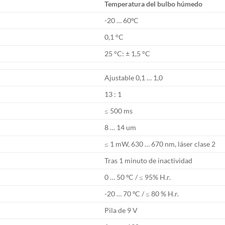
Temperatura del bulbo húmedo
-20 … 60ºC
0,1 °C
25 °C: ± 1,5 °C
Ajustable 0,1 … 1,0
13 : 1
≤ 500 ms
8 … 14 um
≤ 1 mW, 630 … 670 nm, láser clase 2
Tras 1 minuto de inactividad
0 … 50 ºC / ≤ 95% H.r.
-20 … 70 ºC / ≤ 80 % H.r.
Pila de 9 V