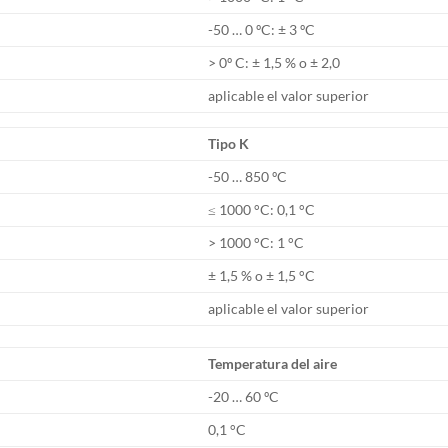
-50 … 0 ºC: ± 3 ºC
> 0º C: ± 1,5 % o ± 2,0
aplicable el valor superior
Tipo K
-50 … 850 ºC
≤ 1000 °C: 0,1 °C
> 1000 °C: 1 °C
± 1,5 % o ± 1,5 °C
aplicable el valor superior
Temperatura del aire
-20 … 60 ºC
0,1 °C