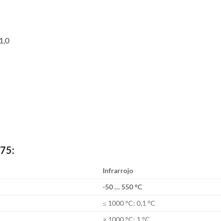
1,0
675:
Infrarrojo
-50 … 550 °C
≤ 1000 °C: 0,1 °C
> 1000 °C: 1 °C