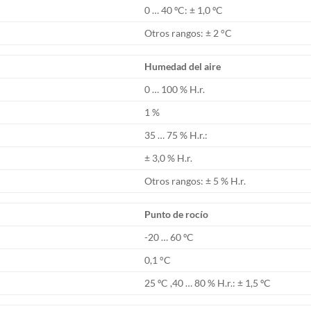
0 … 40 ºC: ± 1,0 ºC
Otros rangos: ± 2 °C
Humedad del aire
0 … 100 % H.r.
1 %
35 … 75 % H.r.:
± 3,0 % H.r.
Otros rangos: ± 5 % H.r.
Punto de rocío
-20 … 60 ºC
0,1 °C
25 ºC ,40 … 80 % H.r.: ± 1,5 ºC