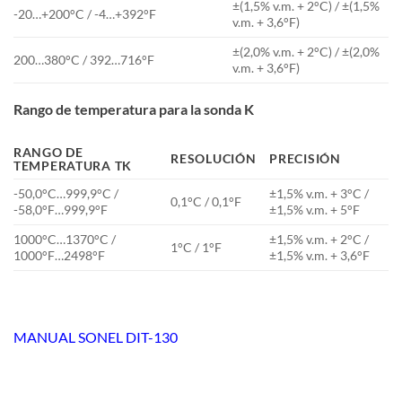
±(1,5% v.m. + 2°C) / ±(1,5%
-20…+200°C / -4…+392°F
v.m. + 3,6°F)
±(2,0% v.m. + 2°C) / ±(2,0%
200…380°C / 392…716°F
v.m. + 3,6°F)
Rango de temperatura para la sonda K
RANGO DE
RESOLUCIÓN
PRECISIÓN
TEMPERATURA TK
-50,0°C…999,9°C /
±1,5% v.m. + 3°C /
0,1°C / 0,1°F
-58,0°F…999,9°F
±1,5% v.m. + 5°F
1000°C…1370°C /
±1,5% v.m. + 2°C /
1°C / 1°F
1000°F…2498°F
±1,5% v.m. + 3,6°F
MANUAL SONEL DIT-130