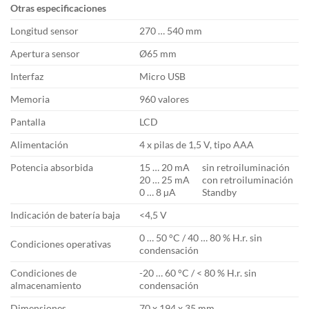
Otras especificaciones
Longitud sensor
270 … 540 mm
Apertura sensor
Ø65 mm
Interfaz
Micro USB
Memoria
960 valores
Pantalla
LCD
Alimentación
4 x pilas de 1,5 V, tipo AAA
Potencia absorbida
15 … 20 mA
sin retroiluminación
20 … 25 mA
con retroiluminación
0 … 8 µA
Standby
Indicación de batería baja
<4,5 V
0 … 50 °C / 40 … 80 % H.r. sin
Condiciones operativas
condensación
Condiciones de
-20 … 60 °C / < 80 % H.r. sin
almacenamiento
condensación
Dimensiones
70 x 194 x 35 mm