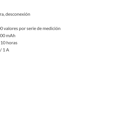
ura, desconexión
0 valores por serie de medición
1600 mAh
 10 horas
/ 1 A