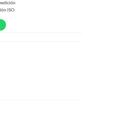
medición
ción ISO
p