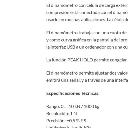
El dinamómetro con célula de carga externa
compresión está conectada con el dinamóme
usarlo en muchas aplicaciones. La célula d
El dinamómetro trabaja con una cuota de
y como curva gráfica en la pantalla del pr
la interfaz USB a un ordenador con una cu
La función PEAK HOLD permite congelar el
El dinamómetro permite ajustar dos valore
emitirá una señal, y a través de una inte
Especificaciones Técnicas:
Rango: 0 … 10 kN / 1000 kg
Resolución: 1 N
Precisión: ±0,5 % F.S.
Unidades: N, kg, lb, kPa