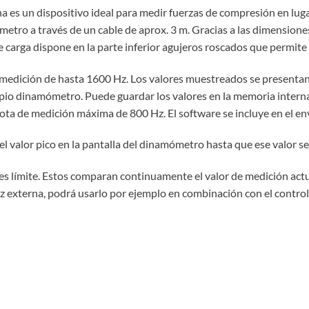
 es un dispositivo ideal para medir fuerzas de compresión en lugare
tro a través de un cable de aprox. 3 m. Gracias a las dimensiones
e carga dispone en la parte inferior agujeros roscados que permite 
 medición de hasta 1600 Hz. Los valores muestreados se present
opio dinamómetro. Puede guardar los valores en la memoria interna 
ota de medición máxima de 800 Hz. El software se incluye en el en
 valor pico en la pantalla del dinamómetro hasta que ese valor s
s límite. Estos comparan continuamente el valor de medición actual
rfaz externa, podrá usarlo por ejemplo en combinación con el contr