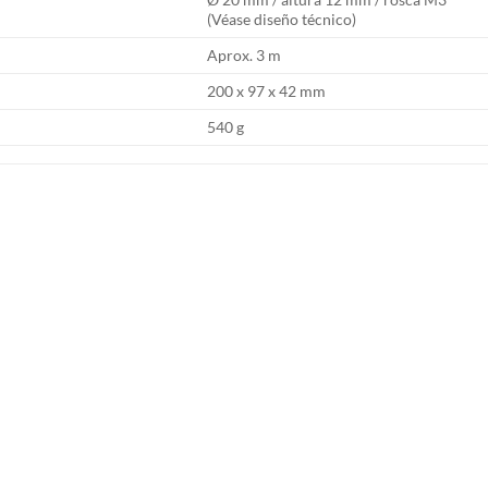
(Véase diseño técnico)
Aprox. 3 m
200 x 97 x 42 mm
540 g