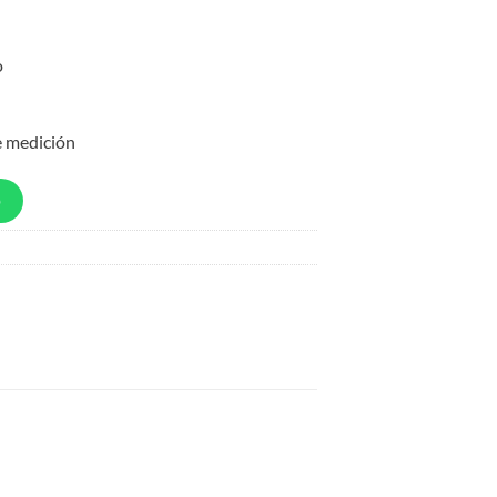
o
e medición
p