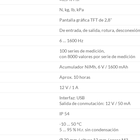
N, kg, lb, kPa
Pantalla gráfica TFT de 2,8″
De entrada, de salida, rotura, desconexió
6 … 1600 Hz
100 series de medición,
con 8000 valores por serie de medición
Acumulador NiMh, 6 V / 1600 mAh
Aprox. 10 horas
12 V / 1 A
Interfaz: USB
Salida de conmutación: 12 V / 50 mA
IP 54
-10 … 50 °C
5 … 95 % H.r. sin condensación
Ø 20 mm / altura 12 mm / rosca M3