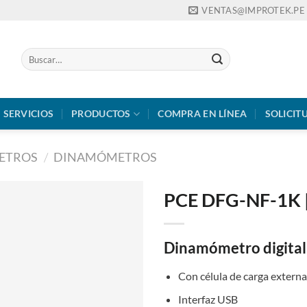
VENTAS@IMPROTEK.PE
Buscar
por:
SERVICIOS
PRODUCTOS
COMPRA EN LÍNEA
SOLICIT
ETROS
/
DINAMÓMETROS
PCE DFG-NF-1K |
Dinamómetro digita
Con célula de carga externa
Interfaz USB