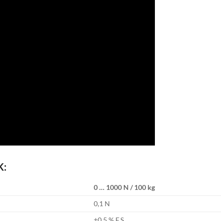
K:
0 … 1000 N / 100 kg
0,1 N
±0,5 % F.S.