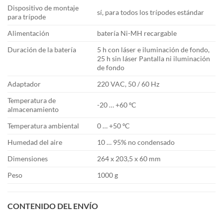
Dispositivo de montaje
sí, para todos los trípodes estándar
para trípode
Alimentación
batería Ni-MH recargable
Duración de la batería
5 h con láser e iluminación de fondo,
25 h sin láser Pantalla ni iluminación
de fondo
Adaptador
220 VAC, 50 / 60 Hz
Temperatura de
-20 … +60 ºC
almacenamiento
Temperatura ambiental
0 … +50 ºC
Humedad del aire
10 … 95% no condensado
Dimensiones
264 x 203,5 x 60 mm
Peso
1000 g
CONTENIDO DEL ENVÍO