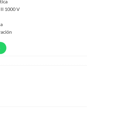
tica
III 1000 V
ua
ración
p