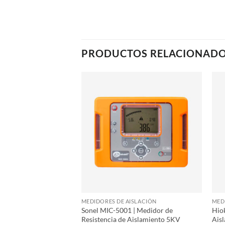
PRODUCTOS RELACIONAD
ISLACIÓN
MEDIDORES DE AISLACIÓN
MED
idor de Aislación de
Sonel MIC-5001 | Medidor de
Hio
0KV
Resistencia de Aislamiento 5KV
Ais