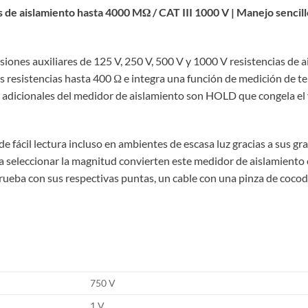
 de aislamiento hasta 4000 MΩ / CAT III 1000 V | Manejo sencillo
siones auxiliares de 125 V, 250 V, 500 V y 1000 V resistencias de
resistencias hasta 400 Ω e integra una función de medición de ten
 adicionales del medidor de aislamiento son HOLD que congela el v
e fácil lectura incluso en ambientes de escasa luz gracias a sus gr
ra seleccionar la magnitud convierten este medidor de aislamiento e
rueba con sus respectivas puntas, un cable con una pinza de cocodr
750 V
1 V