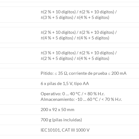
±(2 % + 10 dígitos) / ±(2 % + 10 dígitos) /
±(3 % + 5 dígitos) / ±(4 % + 5 dígitos)
±(2 % + 10 dígitos) / ±(2 % + 10 dígitos) /
±(4 % + 5 dígitos) / ±(4 % + 5 dígitos)
±(3 % + 10 dígitos) / ±(2 % + 10 dígitos) /
±(2 % + 5 dígitos) / ±(4 % + 5 dígitos)
Pitido: ≤ 35 Ω, corriente de prueba ≤ 200 mA
6 x pilas de 1,5 V, tipo AA
Operativo: 0 … 40 °C / < 80 % H.r.
Almacenamiento: -10 … 60 °C / < 70 % H.r.
200 x 92 x 50 mm
700 g (pilas incluidas)
IEC10101, CAT III 1000 V