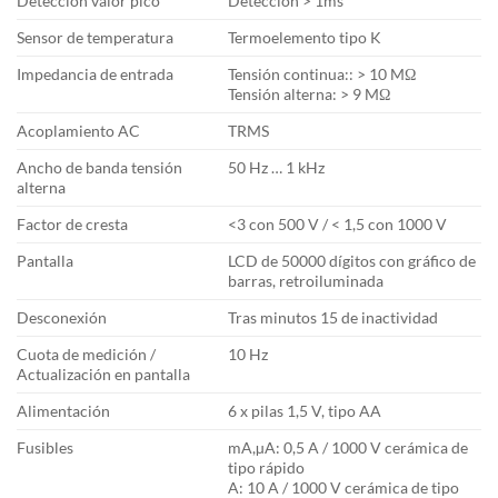
Detección valor pico
Detección > 1ms
Sensor de temperatura
Termoelemento tipo K
Impedancia de entrada
Tensión continua:: > 10 MΩ
Tensión alterna: > 9 MΩ
Acoplamiento AC
TRMS
Ancho de banda tensión
50 Hz … 1 kHz
alterna
Factor de cresta
<3 con 500 V / < 1,5 con 1000 V
Pantalla
LCD de 50000 dígitos con gráfico de
barras, retroiluminada
Desconexión
Tras minutos 15 de inactividad
Cuota de medición /
10 Hz
Actualización en pantalla
Alimentación
6 x pilas 1,5 V, tipo AA
Fusibles
mA,µA: 0,5 A / 1000 V cerámica de
tipo rápido
A: 10 A / 1000 V cerámica de tipo