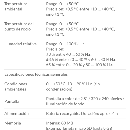
Temperatura
Rango: 0 … +50 °C
ambiental
Precisión: ±0,5 °C entre +10 … +40 °C,
sino ±1 °C
Temperatura del
Rango: 0 … +50 °C
punto de rocío
Precisión: ±0,5 °C entre +10 … +40 °C,
sino ±1 °C
Humedad relativa
Rango: 0 … 100 % H.r.
Precisión:
±3 % entre 40 … 60 % H.r.
±3,5 % entre 20 … 40 % y 60 … 80 % H.r.
±5 % entre 0 … 20 % y 80 … 100 % H.r.
Especificaciones técnicas generales
Condiciones
0 … +50 °C, 10 … 90 % H.r. (sin
ambientales
condensación)
Pantalla a color de 2,8″ / 320 x 240 píxeles /
Pantalla
iluminación de fondo
Alimentación
Batería recargable. Duración: aprox. 4 h
Memoria
Interna: 80 MB
Externa: Tarjeta micro SD hasta 8 GB