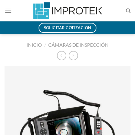
Saltar
al
contenido
SOLICITAR COTIZACIÓN
INICIO
/
CÁMARAS DE INSPECCIÓN