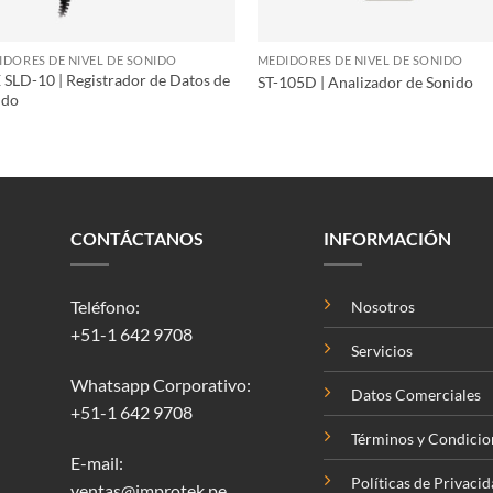
IDORES DE NIVEL DE SONIDO
MEDIDORES DE NIVEL DE SONIDO
SLD-10 | Registrador de Datos de
ST-105D | Analizador de Sonido
ido
CONTÁCTANOS
INFORMACIÓN
Teléfono:
Nosotros
+51-1 642 9708
Servicios
Whatsapp Corporativo:
Datos Comerciales
+51-1 642 9708
Términos y Condicio
E-mail:
Políticas de Privaci
ventas@improtek.pe