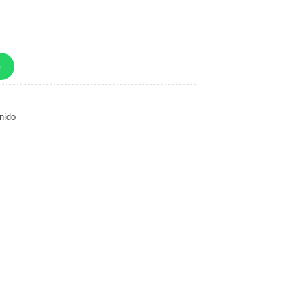
p
nido