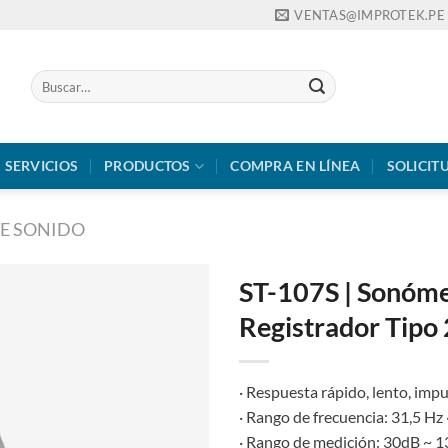
VENTAS@IMPROTEK.PE
Buscar
por:
SERVICIOS
PRODUCTOS
COMPRA EN LÍNEA
SOLICIT
DE SONIDO
ST-107S | Sonóme
Registrador Tipo 
· Respuesta rápido, lento, imp
· Rango de frecuencia: 31,5 Hz
· Rango de medición: 30dB ~ 