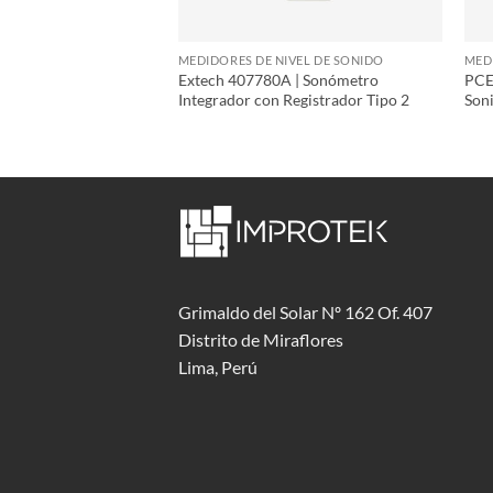
IVEL DE SONIDO
MEDIDORES DE NIVEL DE SONIDO
MED
Extech 407780A | Sonómetro
PCE 
 Sonómetro con Kit
Integrador con Registrador Tipo 2
Son
Grimaldo del Solar Nº 162 Of. 407
Distrito de Miraflores
Lima, Perú