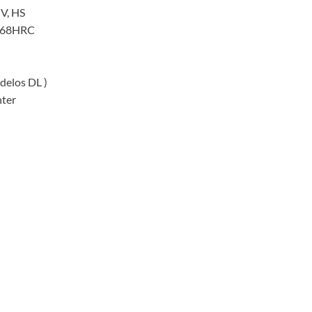
V, HS
B/68HRC
delos DL )
nter