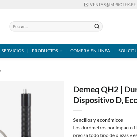
VENTAS@IMPROTEK.PE
Buscar
por:
SERVICIOS
PRODUCTOS
COMPRA EN LÍNEA
SOLICIT
A
Demeq QH2 | Dur
Dispositivo D, E
Sencillos y económicos
Los durómetros por impacto t
precisa todo tipo de piezas y e