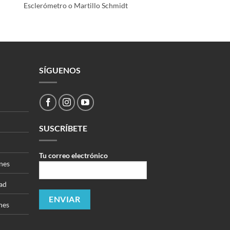
Esclerómetro o Martillo Schmidt
SÍGUENOS
SUSCRÍBETE
Tu correo electrónico
nes
dad
nes