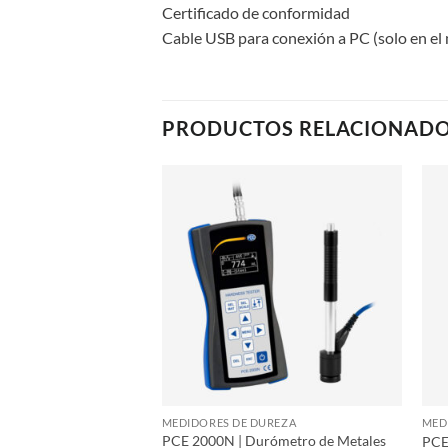
Certificado de conformidad
Cable USB para conexión a PC (solo en e
PRODUCTOS RELACIONAD
DUREZA
MEDIDORES DE DUREZA
MED
idor de Dureza de
PCE 2000N | Durómetro de Metales
PCE