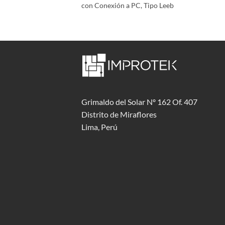
, Conexion USB, WiFi
con Conexión a PC, Tipo Leeb
Grimaldo del Solar Nº 162 Of. 407
Distrito de Miraflores
Lima, Perú