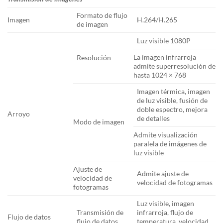
Formato de flujo
Imagen
H.264/H.265
de imagen
Luz visible 1080P
La imagen infrarroja
Resolución
admite superresolución de
hasta 1024 × 768
Imagen térmica, imagen
de luz visible, fusión de
doble espectro, mejora
Arroyo
de detalles
Modo de imagen
Admite visualización
paralela de imágenes de
luz visible
Ajuste de
Admite ajuste de
velocidad de
velocidad de fotogramas
fotogramas
Luz visible, imagen
Transmisión de
infrarroja, flujo de
Flujo de datos
flujo de datos
temperatura, velocidad