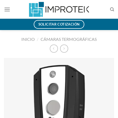
Saltar
al
contenido
SOLICITAR COTIZACIÓN
INICIO
/
CÁMARAS TERMOGRÁFICAS