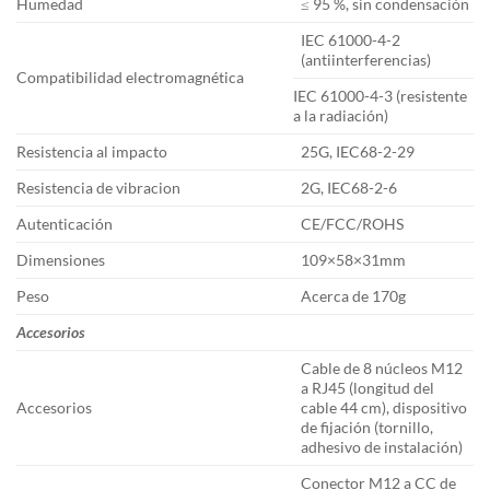
Humedad
≤ 95 %, sin condensación
IEC 61000-4-2
(antiinterferencias)
Compatibilidad electromagnética
IEC 61000-4-3 (resistente
a la radiación)
Resistencia al impacto
25G, IEC68-2-29
Resistencia de vibracion
2G, IEC68-2-6
Autenticación
CE/FCC/ROHS
Dimensiones
109×58×31mm
Peso
Acerca de 170g
Accesorios
Cable de 8 núcleos M12
a RJ45 (longitud del
Accesorios
cable 44 cm), dispositivo
de fijación (tornillo,
adhesivo de instalación)
Conector M12 a CC de