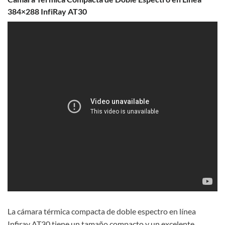
384×288 InfiRay AT30
La cámara térmica compacta de doble espectro en línea
Infiray AT30 tiene un tamaño compacto y un excelente