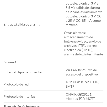
optoelectrónico, 3 V a
5,5 V); salida de alarma
de 2 canales (aislamiento
optoelectrónico, 3 V CC
a 25 V CC, 85 mA como
Entrada/salida de alarma
máximo)
Otras alarmas:
almacenamiento de
imágenes/vídeo, envío de
archivos (FTP), correo
electrónico (SMTP),
alarma de luz intermitente
Ethernet
Wi-Fi/RJ45/punto de
Ethernet, tipo de conector
acceso del dispositivo
TCP, UDP, RTSP, HTTP,
Protocolo de red
SMTP
ONVIF, GB28181,
Protocolo de interfaz
Modbus TCP, MQTT
Transmisión de imágenes