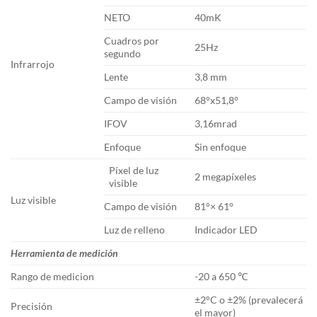
NETO
40mK
Cuadros por
25Hz
segundo
Infrarrojo
Lente
3,8 mm
Campo de visión
68°x51,8°
IFOV
3,16mrad
Enfoque
Sin enfoque
Píxel de luz
2 megapíxeles
visible
Luz visible
Campo de visión
81°× 61°
Luz de relleno
Indicador LED
Herramienta de medición
Rango de medicion
-20 a 650 ℃
±2°C o ±2% (prevalecerá
Precisión
el mayor)