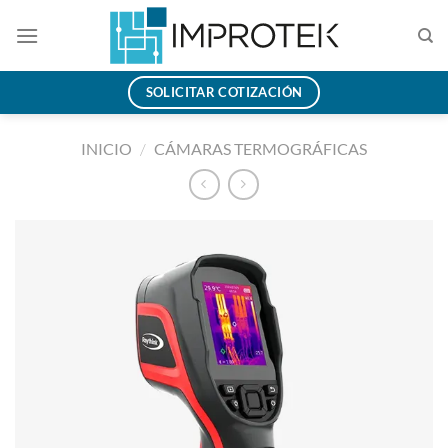
Saltar
al
contenido
SOLICITAR COTIZACIÓN
INICIO
/
CÁMARAS TERMOGRÁFICAS