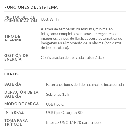
FUNCIONES DEL SISTEMA
PROTOCOLO DE
USB, Wi-Fi
COMUNICACIÓN
Alarma de temperatura máxima/mínima en
fotograma completo; ventanas emergentes de
TIPO DE
imágenes, avisos de flash; captura automática de
ALARMA
imágenes en el momento de la alarma (con datos
de temperatura).
GESTIÓN DE
Configuración de apagado automático
ENERGÍA
OTROS
BATERÍA
Batería de iones de litio recargable incorporada
DURACIÓN DE LA
Sobre las 15h
BATERÍA
MODO DE CARGA
USB tipo C
INTERFAZ
USB tipo C, tarjeta SD
TOMA PARA
Interfaz UNC 1/4-20 para trípode
TRÍPODE