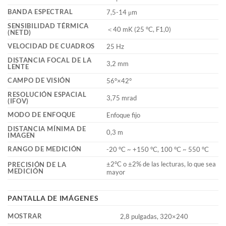
BANDA ESPECTRAL
7,5-14 μm
SENSIBILIDAD TÉRMICA
＜40 mK (25 °C, F1,0)
(NETD)
VELOCIDAD DE CUADROS
25 Hz
DISTANCIA FOCAL DE LA
3,2 mm
LENTE
CAMPO DE VISIÓN
56°×42°
RESOLUCIÓN ESPACIAL
3,75 mrad
(IFOV)
MODO DE ENFOQUE
Enfoque fijo
DISTANCIA MÍNIMA DE
0,3 m
IMAGEN
RANGO DE MEDICIÓN
-20 °C ~ +150 °C, 100 °C ~ 550 °C
±2°C o ±2% de las lecturas, lo que sea
PRECISIÓN DE LA
MEDICIÓN
mayor
PANTALLA DE IMÁGENES
MOSTRAR
2,8 pulgadas, 320×240