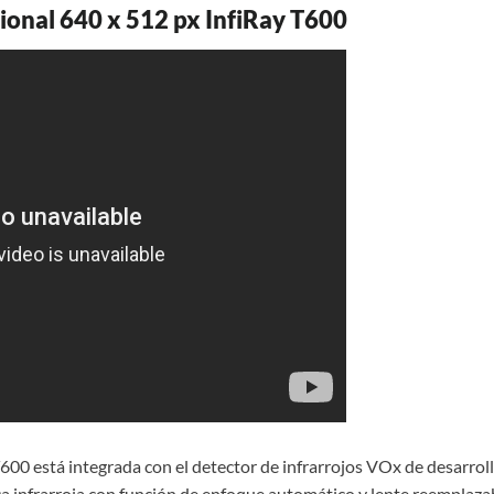
onal 640 x 512 px InfiRay T600
00 está integrada con el detector de infrarrojos VOx de desarroll
ca infrarroja con función de enfoque automático y lente reemplaza