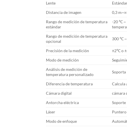
Lente
Estándar
Distancia de imagen
0,3 m~∞
Rango de medición de temperatura
-20 ℃ ~
estándar
tempera
Rango de medición de temperatura
300 ℃ ~
opcional
Precisión de la medición
±2℃ o ±2
Modo de medición
Seguimie
Análisis de medición de
Soporta 
temperatura personalizado
Diferencia de temperatura
Calcula 
Cámara digital
cámara d
Antorcha eléctrica
Soporte
Láser
Puntero 
Modo de enfoque
Automát