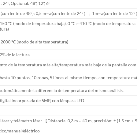
: 24°, Opcional: 48°, 12°, 6°
 (con lente de 48°); 0,5 m~∞(con lente de 24°）；1m~∞(con lente de 1
 150 ℃ (modo de temperatura baja), 0 ℃ ~ 410 ℃ (modo de temperatura 
tura)
 2000 ℃ (modo de alta temperatura)
% de la lectura
nto de la temperatura más alta/temperatura más baja de la pantalla com
hasta 10 puntos, 10 zonas, 5 líneas al mismo tiempo, con temperatura m
automáticamente la diferencia de temperatura del mismo análisis.
igital incorporada de 5MP, con lámpara LED
láser y telémetro láser 【Distancia: 0,3 m ~ 40 m, precisión: ± (1,5 cm +
ico/manual/eléctrico