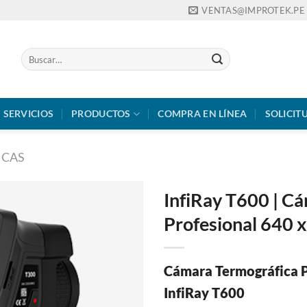
VENTAS@IMPROTEK.PE
Buscar
por:
SERVICIOS
PRODUCTOS
COMPRA EN LÍNEA
SOLICIT
ICAS
InfiRay T600 | C
Profesional 640 
Cámara Termográfica P
InfiRay T600