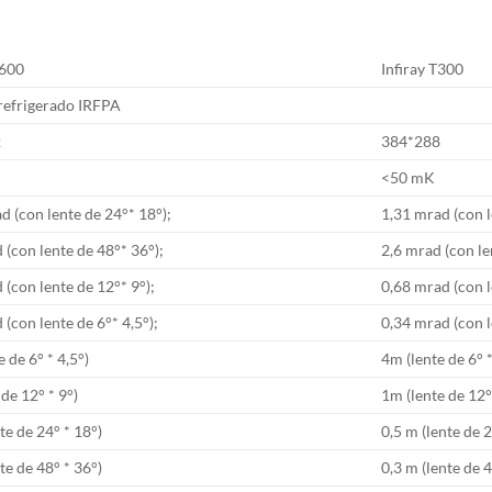
T600
Infiray T300
refrigerado IRFPA
2
384*288
<50 mK
d (con lente de 24°* 18°);
1,31 mrad (con l
 (con lente de 48°* 36°);
2,6 mrad (con le
 (con lente de 12°* 9°);
0,68 mrad (con l
(con lente de 6°* 4,5°);
0,34 mrad (con l
 de 6° * 4,5°)
4m (lente de 6° *
de 12° * 9°)
1m (lente de 12°
te de 24° * 18°)
0,5 m (lente de 2
te de 48° * 36°)
0,3 m (lente de 4