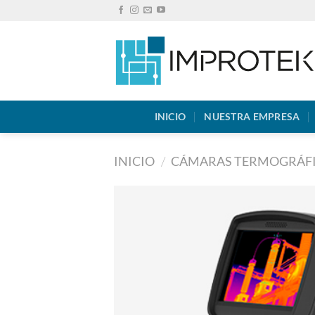
Saltar
al
contenido
INICIO
NUESTRA EMPRESA
INICIO
/
CÁMARAS TERMOGRÁF