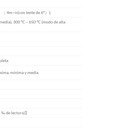
2°）；4m~∞(con lente de 6°）);
media), 300 ℃ ~ 650 ℃ (modo de alta
pleta
áxima, mínima y media.
 5 ‰ de lectura)】