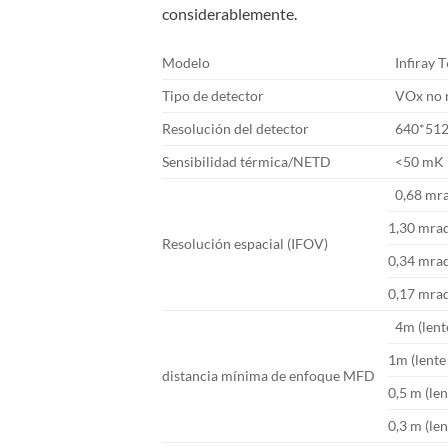
considerablemente.
Modelo
Infiray 
Tipo de detector
VOx no 
Resolución del detector
640*51
Sensibilidad térmica/NETD
<50 mK
0,68 mra
1,30 mrad
Resolución espacial (IFOV)
0,34 mrad
0,17 mrad 
4m (lente
1m (lente 
distancia mínima de enfoque MFD
0,5 m (len
0,3 m (len