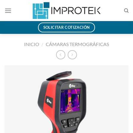
Saltar
al
contenido
SOLICITAR COTIZACIÓN
INICIO
/
CÁMARAS TERMOGRÁFICAS