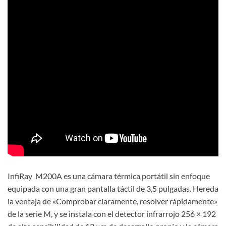
InfiRay M200A es una cámara térmica portátil sin enfoque
equipada con una gran pantalla táctil de 3,5 pulgadas. Hereda
la ventaja de «Comprobar claramente, resolver rápidamente»
de la serie M, y se instala con el detector infrarrojo 256 × 192