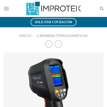
Saltar
al
contenido
SOLICITAR COTIZACIÓN
INICIO
/
CÁMARAS TERMOGRÁFICAS