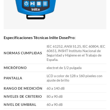
Especificaciones Técnicas Inlite DosePro:
IEC 61252, ANSI S1.25, IEC 60804, IEC
60651, INSHT Instituto Nacional de
NORMAS CUMPLIDAS
Seguridad y Higiene en el Trabajo de
España.
MICRÓFONO
electret de 1/2 pulgada
LCD a color de 128 x 160 píxeles con
PANTALLA
ajuste de brillo
RANGO DE MEDICIÓN
60 a 140 dB
NIVELES DE CRITERIO
80 a 90 dB
NIVEL DE UMBRAL
60 a 90 dB