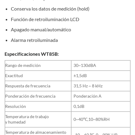
Conserva los datos de medición (hold)
Función de retroiluminación LCD
Apagado manual/automático
Alarma retroiluminada
Especificaciones WT85B:
Rango de medición
30~130dBA
Exactitud
±1,5dB
Respuesta de frecuencia
31,5 Hz ~ 8 kHz
Ponderación de frecuencia
Ponderación A
Resolución
0,1dB
Temperatura de trabajo
0~40℃,10~80%RH
y humedad
Temperatura de almacenamiento
-10 ~ 60 ℃, 0 ~ 90% HR