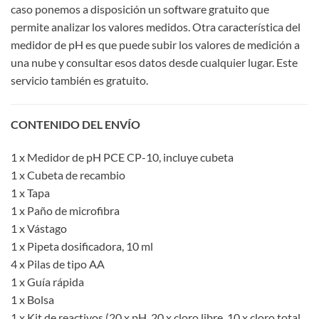
caso ponemos a disposición un software gratuito que
permite analizar los valores medidos. Otra característica del
medidor de pH es que puede subir los valores de medición a
una nube y consultar esos datos desde cualquier lugar. Este
servicio también es gratuito.
CONTENIDO DEL ENVÍO
1 x Medidor de pH PCE CP-10, incluye cubeta
1 x Cubeta de recambio
1 x Tapa
1 x Paño de microfibra
1 x Vástago
1 x Pipeta dosificadora, 10 ml
4 x Pilas de tipo AA
1 x Guía rápida
1 x Bolsa
1 x Kit de reactivos (20 x pH, 20 x cloro libre, 10 x cloro total,