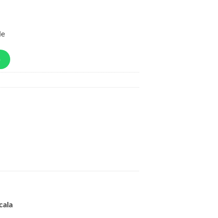
le
p
cala