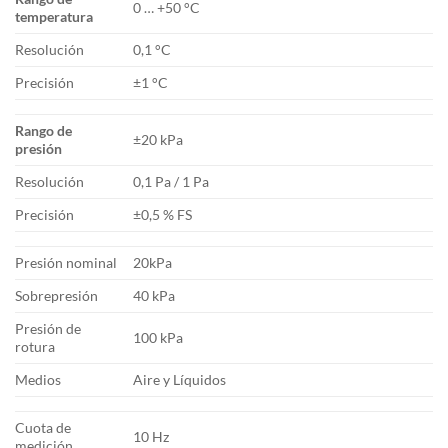
0 … +50 °C
temperatura
Resolución
0,1 °C
Precisión
±1 °C
Rango de
±20 kPa
presión
Resolución
0,1 Pa / 1 Pa
Precisión
±0,5 % FS
Presión nominal
20kPa
Sobrepresión
40 kPa
Presión de
100 kPa
rotura
Medios
Aire y Líquidos
Cuota de
10 Hz
medición