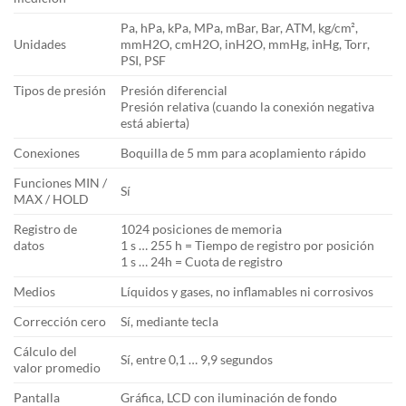
Pa, hPa, kPa, MPa, mBar, Bar, ATM, kg/cm²,
Unidades
mmH2O, cmH2O, inH2O, mmHg, inHg, Torr,
PSI, PSF
Tipos de presión
Presión diferencial
Presión relativa (cuando la conexión negativa
está abierta)
Conexiones
Boquilla de 5 mm para acoplamiento rápido
Funciones MIN /
Sí
MAX / HOLD
Registro de
1024 posiciones de memoria
datos
1 s … 255 h = Tiempo de registro por posición
1 s … 24h = Cuota de registro
Medios
Líquidos y gases, no inflamables ni corrosivos
Corrección cero
Sí, mediante tecla
Cálculo del
Sí, entre 0,1 … 9,9 segundos
valor promedio
Pantalla
Gráfica, LCD con iluminación de fondo