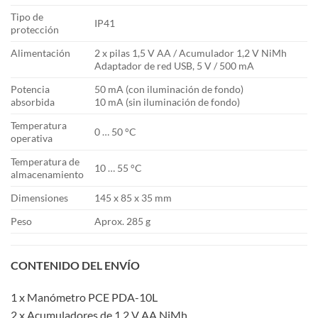
Tipo de
IP41
protección
Alimentación
2 x pilas 1,5 V AA / Acumulador 1,2 V NiMh
Adaptador de red USB, 5 V / 500 mA
Potencia
50 mA (con iluminación de fondo)
absorbida
10 mA (sin iluminación de fondo)
Temperatura
0 … 50 °C
operativa
Temperatura de
10 … 55 °C
almacenamiento
Dimensiones
145 x 85 x 35 mm
Peso
Aprox. 285 g
CONTENIDO DEL ENVÍO
1 x Manómetro PCE PDA-10L
2 x Acumuladores de 1,2 V AA NiMh