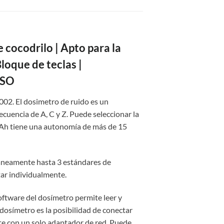
 cocodrilo | Apto para la
loque de teclas |
ISO
002. El dosimetro de ruido es un
ecuencia de A, C y Z. Puede seleccionar la
 mAh tiene una autonomía de más de 15
ltáneamente hasta 3 estándares de
tar individualmente.
software del dosímetro permite leer y
dosímetro es la posibilidad de conectar
nte con un solo adaptador de red. Puede