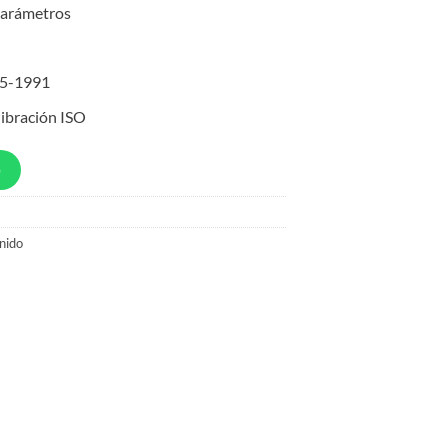
 parámetros
25-1991
libración ISO
p
nido