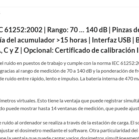
S
 61252:2002 | Rango: 70 … 140 dB | Pinzas de
a del acumulador >15 horas | Interfaz USB | B
 C y Z | Opcional: Certificado de calibración 
el ruido en puestos de trabajo y cumple con la norma IEC 61252:2
l gracias al rango de medición de 70 a 140 dB y la ponderación de fr
e ruido entre rápido, lento e impulso. La batería interna de 470
metros virtuales. Esto tiene la ventaja que puede registrar simu
uido puede mostrar hasta 14 ventanas de medición, que puede ajus
 ruido al ordenador se realiza a través de la estación de carga. El 
justar el dosímetro mediante el software. Otra particularidad del 
 tiene la ventaja que puede cargar varios dosímetros simultáneame