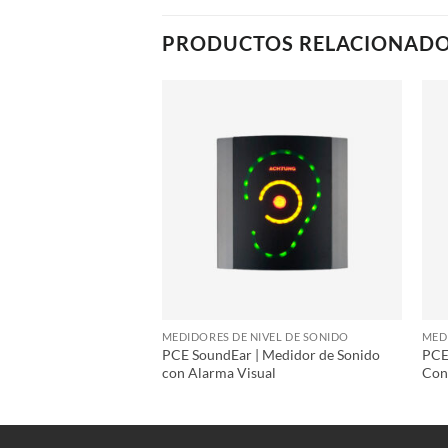
PRODUCTOS RELACIONAD
IVEL DE SONIDO
MEDIDORES DE NIVEL DE SONIDO
MED
PCE SoundEar | Medidor de Sonido
PCE
 Sonómetro
con Alarma Visual
Con