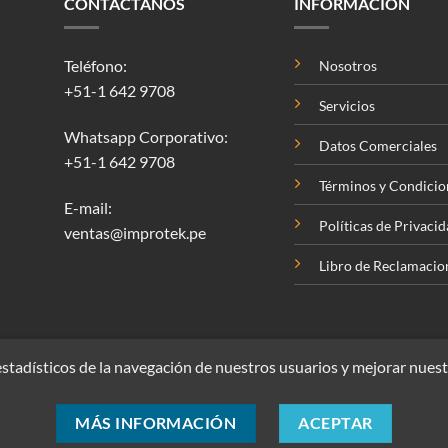
CONTÁCTANOS
INFORMACIÓN
Teléfono:
Nosotros
+51-1 642 9708
Servicios
Whatsapp Corporativo:
Datos Comerciales
+51-1 642 9708
Términos y Condicio
E-mail:
Políticas de Privaci
ventas@improtek.pe
Libro de Reclamacio
stadísticos de la navegación de nuestros usuarios y mejorar nuest
MÁS INFORMACIÓN
ACEPTAR
pyright 2026 ©
Improtek Corporación SAC. Todos los derechos reserva