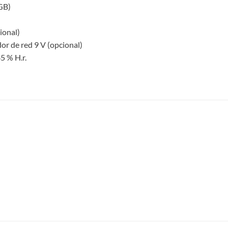
GB)
ional)
or de red 9 V (opcional)
5 % H.r.