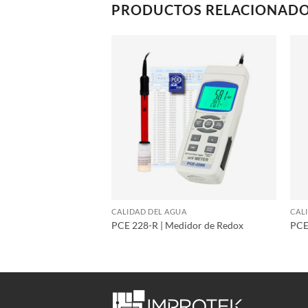
PRODUCTOS RELACIONAD
UA
CALIDAD DEL AGUA
CAL
Medidor de pH
PCE 228-R | Medidor de Redox
PCE