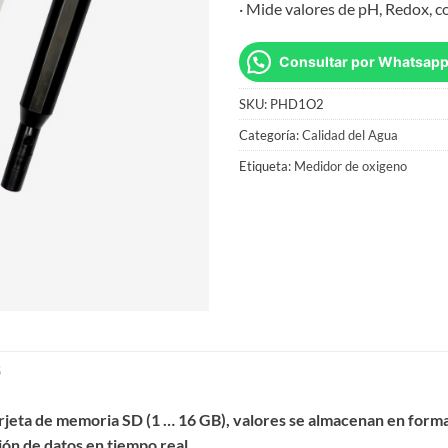
· Mide valores de pH, Redox, c
Consultar por Whatsap
SKU:
PHD1O2
Categoría:
Calidad del Agua
Etiqueta:
Medidor de oxigeno
S
ta de memoria SD (1 … 16 GB), valores se almacenan en formato
ión de datos en tiempo real