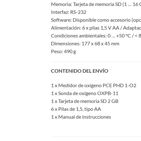
Memoria: Tarjeta de memoria SD (1 … 16 
Interfaz: RS-232
Software: Disponible como accesorio (opc
Alimentación: 6 x pilas 1,5 V AA / Adaptad
Condiciones ambientales: 0 … +50 °C / < 8
Dimensiones: 177 x 68 x 45 mm
Peso: 490 g
CONTENIDO DEL ENVÍO
1 x Medidor de oxígeno PCE PHD 1-O2
1 x Sonda de oxígeno OXPB-11
1 x Tarjeta de memoria SD 2 GB
6 x Pilas de 1,5, tipo AA
1 x Manual de instrucciones