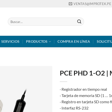
VENTAS@IMPROTEK.PE
Buscar
por:
SERVICIOS
PRODUCTOS
COMPRA EN LÍNEA
SOLICIT
PCE PHD 1-O2 | 
· Registrador en tiempo real
· Tarjeta de memoria SD (1 … 
· Registro en tarjeta SD como f
· Interfaz RS-232