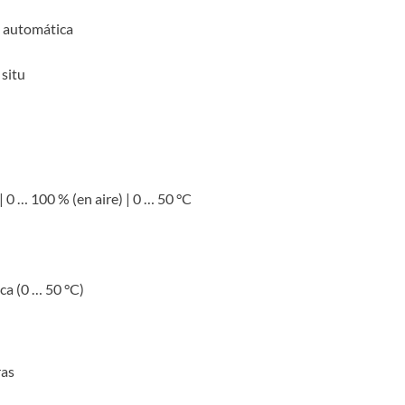
 automática
 situ
 0 … 100 % (en aire) | 0 … 50 °C
a (0 … 50 °C)
ras