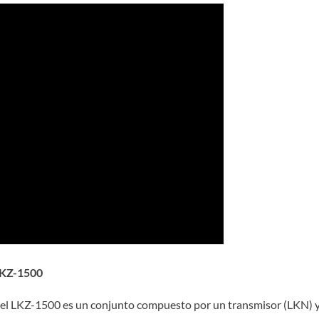
 LKZ-1500
onel LKZ-1500 es un conjunto compuesto por un transmisor (LKN) 