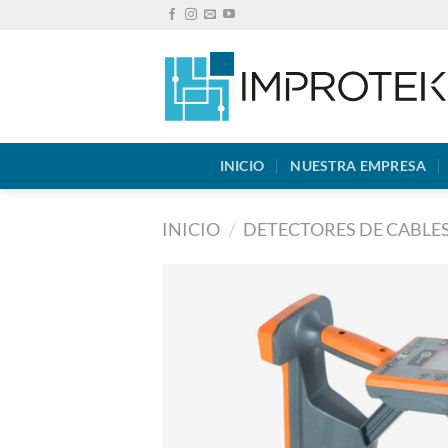
Saltar
al
contenido
INICIO
NUESTRA EMPRESA
INICIO
/
DETECTORES DE CABLES