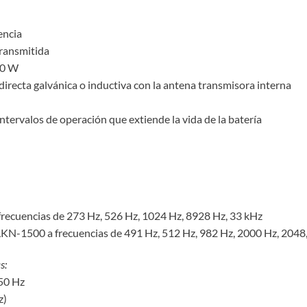
encia
 transmitida
10 W
irecta galvánica o inductiva con la antena transmisora interna
tervalos de operación que extiende la vida de la batería
frecuencias de 273 Hz, 526 Hz, 1024 Hz, 8928 Hz, 33 kHz
 LKN-1500 a frecuencias de 491 Hz, 512 Hz, 982 Hz, 2000 Hz, 204
s:
450 Hz
z)