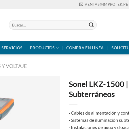
VENTAS@IMPROTEK.PE
Buscar
por:
SERVICIOS
PRODUCTOS
COMPRA EN LÍNEA
SOLICIT
 Y VOLTAJE
Sonel LKZ-1500 | 
Subterráneos
· Cables de alimentación y con
· Sistemas de iluminación subt
· Instalaciones de agua y cloac