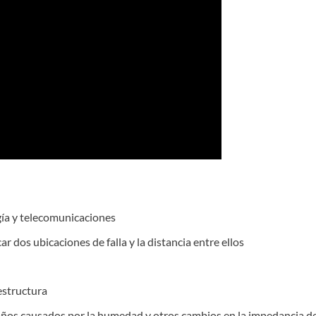
rgía y telecomunicaciones
r dos ubicaciones de falla y la distancia entre ellos
aestructura
daños causados por la humedad y otros cambios en la impedancia de