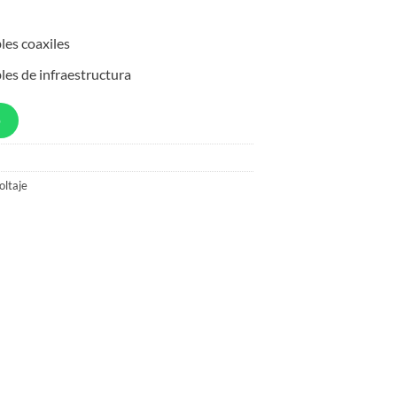
bles coaxiles
bles de infraestructura
p
oltaje