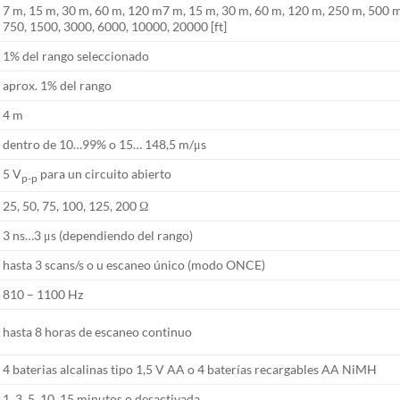
7 m, 15 m, 30 m, 60 m, 120 m7 m, 15 m, 30 m, 60 m, 120 m, 250 m, 500 m,
750, 1500, 3000, 6000, 10000, 20000 [ft]
1% del rango seleccionado
aprox. 1% del rango
4 m
dentro de 10…99% o 15… 148,5 m/μs
5 V
para un circuito abierto
p-p
25, 50, 75, 100, 125, 200 Ω
3 ns…3 μs (dependiendo del rango)
hasta 3 scans/s o u escaneo único (modo ONCE)
810 – 1100 Hz
hasta 8 horas de escaneo continuo
4 baterias alcalinas tipo 1,5 V AA o 4 baterías recargables AA NiMH
1, 3, 5, 10, 15 minutos o desactivada