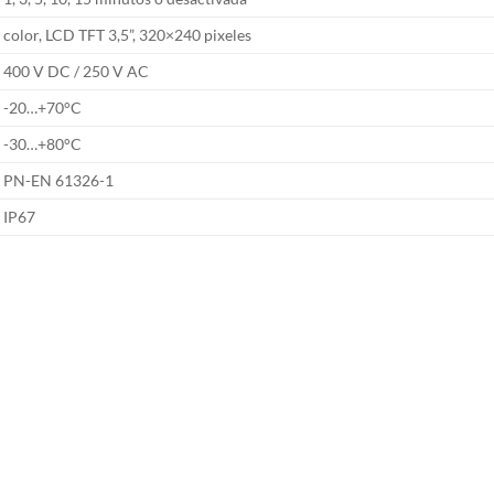
color, LCD TFT 3,5”, 320×240 pixeles
400 V DC / 250 V AC
-20…+70°C
-30…+80°C
PN-EN 61326-1
IP67