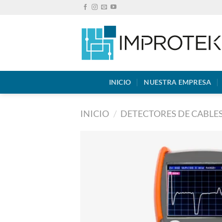
Saltar
al
contenido
INICIO
NUESTRA EMPRESA
INICIO
/
DETECTORES DE CABLES