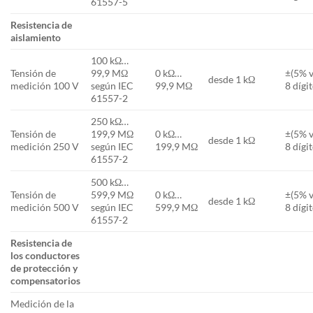
61557-5
Resistencia de
aislamiento
100 kΩ…
Tensión de
99,9 MΩ
0 kΩ…
±(5% v
desde 1 kΩ
medición 100 V
según IEC
99,9 MΩ
8 dígi
61557-2
250 kΩ…
Tensión de
199,9 MΩ
0 kΩ…
±(5% v
desde 1 kΩ
medición 250 V
según IEC
199,9 MΩ
8 dígi
61557-2
500 kΩ…
Tensión de
599,9 MΩ
0 kΩ…
±(5% v
desde 1 kΩ
medición 500 V
según IEC
599,9 MΩ
8 dígi
61557-2
Resistencia de
los conductores
de protección y
compensatorios
Medición de la