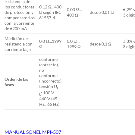
resistencia de
los conductores
0,12 Ω…400
0,00 Ω…
±(2% v
de protección y
Ω según IEC
desde 0,01 Ω
400 Ω
3 dígi
compensatorios
61557-4
con la corriente
de ±200 mA
Medición de
0,0 Ω…1999
0,0 Ω…
±(3% v
resistencia con
desde 0,1 Ω
Ω
1999 Ω
3 dígi
corriente baja
conforme
(correcto),
no
conforme
Orden de las
(incorrecto),
fases
tensión U
L-
: 100 V…
L
440 V (45
Hz…65 Hz)
MANUAL SONEL MPI-507