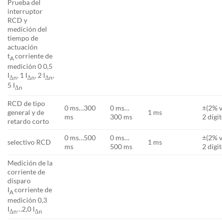
Prueba del
interruptor
RCD y
medición del
tiempo de
actuación
t
corriente de
A
medición 0 0,5
I
, 1 I
, 2 I
,
Δn
Δn
Δn
5 I
Δn
RCD de tipo
0 ms…300
0 ms…
±(2% v
general y de
1 ms
ms
300 ms
2 dígi
retardo corto
0 ms…500
0 ms…
±(2% v
selectivo RCD
1 ms
ms
500 ms
2 dígi
Medición de la
corriente de
disparo
I
corriente de
A
medición 0,3
I
…2,0 I
Δn
Δn