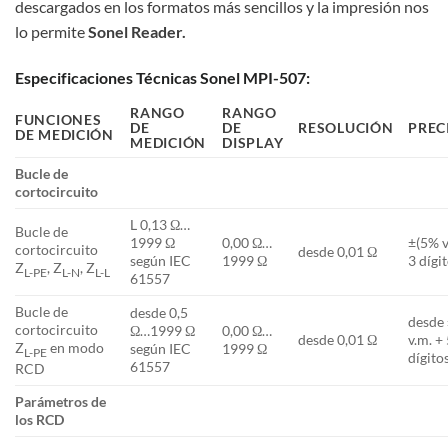
descargados en los formatos más sencillos y la impresión nos
lo permite
Sonel Reader.
Especificaciones Técnicas Sonel MPI-507:
RANGO
RANGO
FUNCIONES
DE
DE
RESOLUCIÓN
PREC
DE MEDICIÓN
MEDICIÓN
DISPLAY
Bucle de
cortocircuito
L 0,13 Ω…
Bucle de
1999 Ω
0,00 Ω…
±(5% v
cortocircuito
desde 0,01 Ω
según IEC
1999 Ω
3 dígi
Z
, Z
, Z
L-PE
L-N
L-L
61557
Bucle de
desde 0,5
desde
cortocircuito
Ω…1999 Ω
0,00 Ω…
desde 0,01 Ω
v.m. +
Z
en modo
según IEC
1999 Ω
L-PE
dígito
61557
RCD
Parámetros de
los RCD