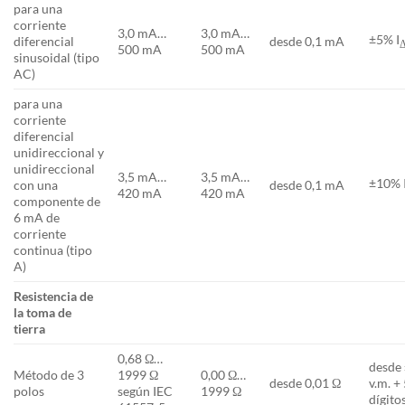
para una
corriente
3,0 mA…
3,0 mA…
±5% I
diferencial
desde 0,1 mA
500 mA
500 mA
sinusoidal (tipo
AC)
para una
corriente
diferencial
unidireccional y
unidireccional
3,5 mA…
3,5 mA…
±10% 
con una
desde 0,1 mA
420 mA
420 mA
componente de
6 mA de
corriente
continua (tipo
A)
Resistencia de
la toma de
tierra
0,68 Ω…
desde
Método de 3
1999 Ω
0,00 Ω…
desde 0,01 Ω
v.m. +
polos
según IEC
1999 Ω
dígito