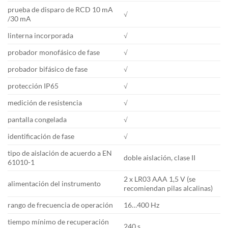
prueba de disparo de RCD 10 mA
√
/30 mA
linterna incorporada
√
probador monofásico de fase
√
probador bifásico de fase
√
protección IP65
√
medición de resistencia
√
pantalla congelada
√
identificación de fase
√
tipo de aislación de acuerdo a EN
doble aislación, clase II
61010-1
2 x LR03 AAA 1,5 V (se
alimentación del instrumento
recomiendan pilas alcalinas)
rango de frecuencia de operación
16…400 Hz
tiempo mínimo de recuperación
240 s