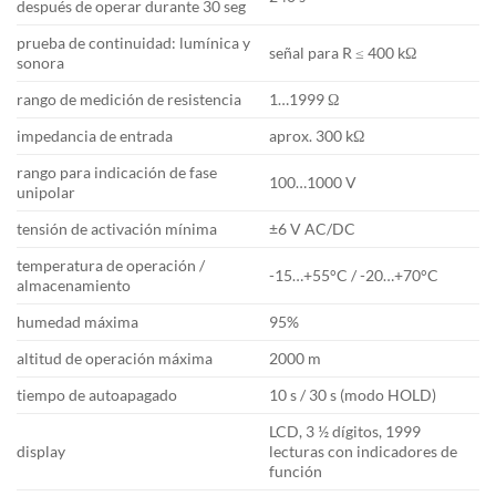
después de operar durante 30 seg
prueba de continuidad: lumínica y
señal para R ≤ 400 kΩ
sonora
rango de medición de resistencia
1…1999 Ω
impedancia de entrada
aprox. 300 kΩ
rango para indicación de fase
100…1000 V
unipolar
tensión de activación mínima
±6 V AC/DC
temperatura de operación /
-15…+55°C / -20…+70°C
almacenamiento
humedad máxima
95%
altitud de operación máxima
2000 m
tiempo de autoapagado
10 s / 30 s (modo HOLD)
LCD, 3 ½ dígitos, 1999
display
lecturas con indicadores de
función